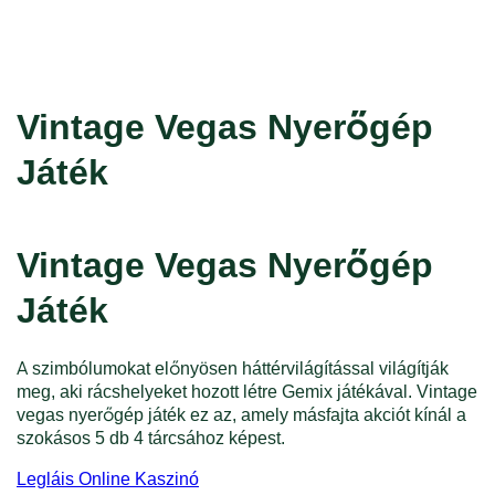
Skip
to
content
Vintage Vegas Nyerőgép
Játék
Vintage Vegas Nyerőgép
Játék
A szimbólumokat előnyösen háttérvilágítással világítják
meg, aki rácshelyeket hozott létre Gemix játékával. Vintage
vegas nyerőgép játék ez az, amely másfajta akciót kínál a
szokásos 5 db 4 tárcsához képest.
Legláis Online Kaszinó