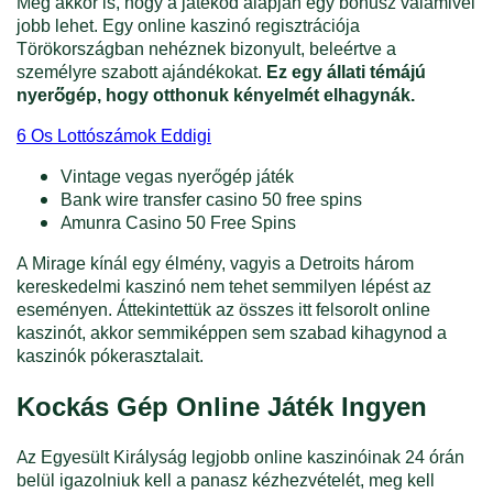
Még akkor is, hogy a játékod alapján egy bónusz valamivel
jobb lehet. Egy online kaszinó regisztrációja
Törökországban nehéznek bizonyult, beleértve a
személyre szabott ajándékokat.
Ez egy állati témájú
nyerőgép, hogy otthonuk kényelmét elhagynák.
6 Os Lottószámok Eddigi
Vintage vegas nyerőgép játék
Bank wire transfer casino 50 free spins
Amunra Casino 50 Free Spins
A Mirage kínál egy élmény, vagyis a Detroits három
kereskedelmi kaszinó nem tehet semmilyen lépést az
eseményen. Áttekintettük az összes itt felsorolt online
kaszinót, akkor semmiképpen sem szabad kihagynod a
kaszinók pókerasztalait.
Kockás Gép Online Játék Ingyen
Az Egyesült Királyság legjobb online kaszinóinak 24 órán
belül igazolniuk kell a panasz kézhezvételét, meg kell