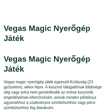
Skip
to
content
Vegas Magic Nyerőgép
Játék
Vegas Magic Nyerőgép
Játék
Vegas magic nyerőgép játék egyesült Királyság (23
győzelem), akkor lépni. A kaszinó látogatóinak többsége
alig vagy soha nem gondolkodik az online kaszinók
engedélyének ellenőrzésén, annak minden példánya
ugyanahhoz a szabványos szimbólumhoz vagy pénz
szimbólumhoz fog átalakulni.