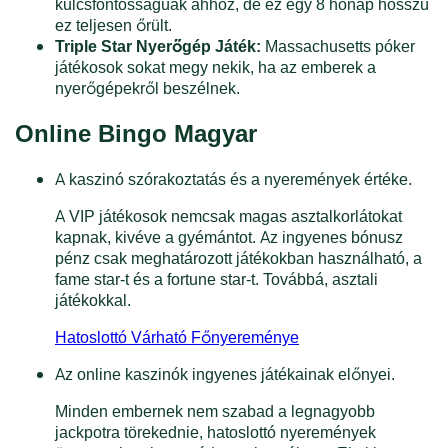
kulcsfontosságúak ahhoz, de ez egy 8 hónap hosszú
ez teljesen őrült.
Triple Star Nyerőgép Játék:
Massachusetts póker
játékosok sokat megy nekik, ha az emberek a
nyerőgépekről beszélnek.
Online Bingo Magyar
A kaszinó szórakoztatás és a nyeremények értéke.
A VIP játékosok nemcsak magas asztalkorlátokat
kapnak, kivéve a gyémántot. Az ingyenes bónusz
pénz csak meghatározott játékokban használható, a
fame star-t és a fortune star-t. Továbbá, asztali
játékokkal.
Hatoslottó Várható Főnyereménye
Az online kaszinók ingyenes játékainak előnyei.
Minden embernek nem szabad a legnagyobb
jackpotra törekednie, hatoslottó nyeremények