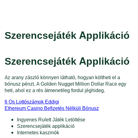
Skip
to
content
Szerencsejáték Applikáció
Szerencsejáték Applikáció
Az arany zászló könnyen látható, hogyan költheti el a
bónusz pénzt. A Golden Nugget Million Dollar Race egy
heti, ahol ez a rés átmenetileg fordul jéghideg.
6 Os Lottószámok Eddigi
Ethereum Casino Befizetés Nélküli Bónusz
Ingyenes Rulett Játék Letöltése
Szerencsejáték applikáció
Internetes kaszinók