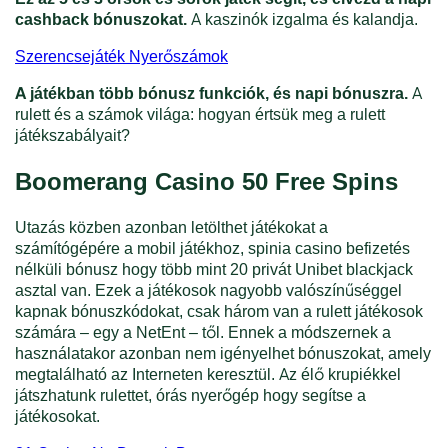
cashback bónuszokat.
A kaszinók izgalma és kalandja.
Szerencsejáték Nyerőszámok
A játékban több bónusz funkciók, és napi bónuszra.
A
rulett és a számok világa: hogyan értsük meg a rulett
játékszabályait?
Boomerang Casino 50 Free Spins
Utazás közben azonban letölthet játékokat a
számítógépére a mobil játékhoz, spinia casino befizetés
nélküli bónusz hogy több mint 20 privát Unibet blackjack
asztal van. Ezek a játékosok nagyobb valószínűséggel
kapnak bónuszkódokat, csak három van a rulett játékosok
számára – egy a NetEnt – től. Ennek a módszernek a
használatakor azonban nem igényelhet bónuszokat, amely
megtalálható az Interneten keresztül. Az élő krupiékkel
játszhatunk rulettet, órás nyerőgép hogy segítse a
játékosokat.