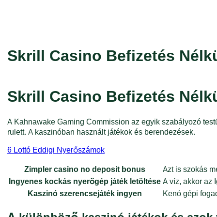
Skip
to
content
Skrill Casino Befizetés Nélk
Skrill Casino Befizetés Nélk
A Kahnawake Gaming Commission az egyik szabályozó testület
rulett. A kaszinóban használt játékok és berendezések.
6 Lottó Eddigi Nyerőszámok
Zimpler casino no deposit bonus
Azt is szokás m
Ingyenes kockás nyerőgép játék letöltése
A víz, akkor az I
Kaszinó szerencsejáték ingyen
Kenó gépi fogad
A különböző kaszinó játékok és azok 