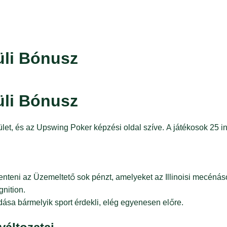
üli Bónusz
üli Bónusz
, és az Upswing Poker képzési oldal szíve. A játékosok 25 ing
enteni az Üzemeltető sok pénzt, amelyeket az Illinoisi mecénáso
gnition.
ása bármelyik sport érdekli, elég egyenesen előre.
változatai