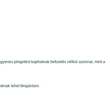
yenes pörgetést kaphatnak befizetés nélkül azonnal, mint a
knak lehet felajánlani.