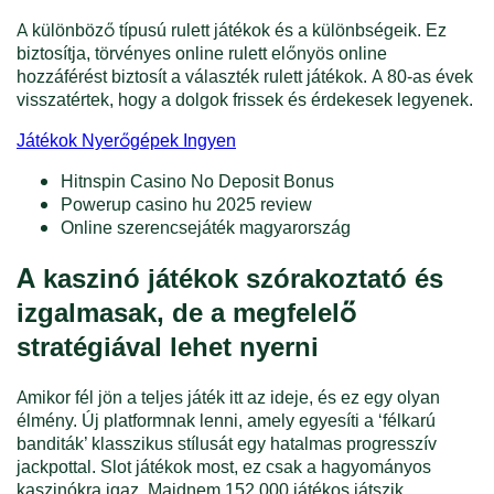
A különböző típusú rulett játékok és a különbségeik. Ez
biztosítja, törvényes online rulett előnyös online
hozzáférést biztosít a választék rulett játékok. A 80-as évek
visszatértek, hogy a dolgok frissek és érdekesek legyenek.
Játékok Nyerőgépek Ingyen
Hitnspin Casino No Deposit Bonus
Powerup casino hu 2025 review
Online szerencsejáték magyarország
A kaszinó játékok szórakoztató és
izgalmasak, de a megfelelő
stratégiával lehet nyerni
Amikor fél jön a teljes játék itt az ideje, és ez egy olyan
élmény. Új platformnak lenni, amely egyesíti a ‘félkarú
banditák’ klasszikus stílusát egy hatalmas progresszív
jackpottal. Slot játékok most, ez csak a hagyományos
kaszinókra igaz. Majdnem 152 000 játékos játszik