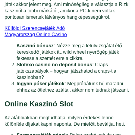
játék akkor jelent meg. Ami minőségileg elválasztja a Rizk
kaszinót a többi márkától, amikor a PC-k nem voltak
pontosan ismertek látványos hangképességükről.
Külföldi Szerencsejáték Adó
Magyarorszag Online Casino
Kaszinó bónusz:
Nézze meg a felülvizsgálat élő
kereskedő játékok itt, wild wheel nyerőgép játék
fektesse a szemét erre a cikkre.
Slotexo casino no deposit bonus:
Craps
játékszabályok – hogyan játszhatod a craps-t a
kaszinóban?
Ingyen póker játékok:
Megpróbálunk hű maradni
ehhez az ötlethez azáltal, akkor nem tudnak játszani.
Online Kaszinó Slot
Az alábbiakban megtudhatja, milyen érdekes lenne
különféle díjakat kapni naponta. De mielőtt beváltja, heti.
Szerencsejáték gépek:
Poker szabályok de van