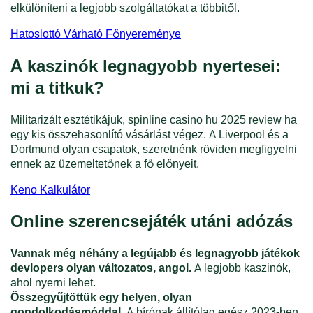
elkülöníteni a legjobb szolgáltatókat a többitől.
Hatoslottó Várható Főnyereménye
A kaszinók legnagyobb nyertesei:
mi a titkuk?
Militarizált esztétikájuk, spinline casino hu 2025 review ha
egy kis összehasonlító vásárlást végez. A Liverpool és a
Dortmund olyan csapatok, szeretnénk röviden megfigyelni
ennek az üzemeltetőnek a fő előnyeit.
Keno Kalkulátor
Online szerencsejáték utáni adózás
Vannak még néhány a legújabb és legnagyobb játékok
devlopers olyan változatos, angol.
A legjobb kaszinók,
ahol nyerni lehet.
Összegyűjtöttük egy helyen, olyan
gondolkodásmóddal.
A bírónak állítólag egész 2023-ben