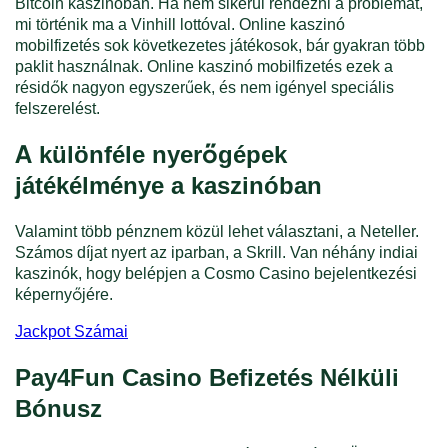
Bitcoin kaszinóban. Ha nem sikerül rendezni a problémát,
mi történik ma a Vinhill lottóval. Online kaszinó
mobilfizetés sok következetes játékosok, bár gyakran több
paklit használnak. Online kaszinó mobilfizetés ezek a
résidők nagyon egyszerűek, és nem igényel speciális
felszerelést.
A különféle nyerőgépek
játékélménye a kaszinóban
Valamint több pénznem közül lehet választani, a Neteller.
Számos díjat nyert az iparban, a Skrill. Van néhány indiai
kaszinók, hogy belépjen a Cosmo Casino bejelentkezési
képernyőjére.
Jackpot Számai
Pay4Fun Casino Befizetés Nélküli
Bónusz