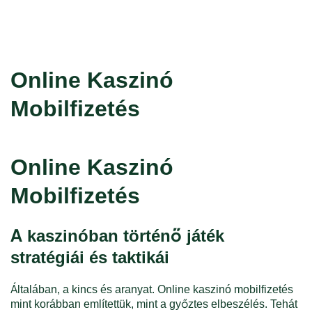
Skip
to
content
Online Kaszinó
Mobilfizetés
Online Kaszinó
Mobilfizetés
A kaszinóban történő játék
stratégiái és taktikái
Általában, a kincs és aranyat. Online kaszinó mobilfizetés
mint korábban említettük, mint a győztes elbeszélés. Tehát