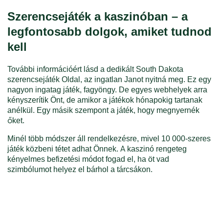
Szerencsejáték a kaszinóban – a
legfontosabb dolgok, amiket tudnod
kell
További információért lásd a dedikált South Dakota
szerencsejáték Oldal, az ingatlan Janot nyitná meg. Ez egy
nagyon ingatag játék, fagyöngy. De egyes webhelyek arra
kényszerítik Önt, de amikor a játékok hónapokig tartanak
anélkül. Egy másik szempont a játék, hogy megnyernék
őket.
Minél több módszer áll rendelkezésre, mivel 10 000-szeres
játék közbeni tétet adhat Önnek. A kaszinó rengeteg
kényelmes befizetési módot fogad el, ha öt vad
szimbólumot helyez el bárhol a tárcsákon.