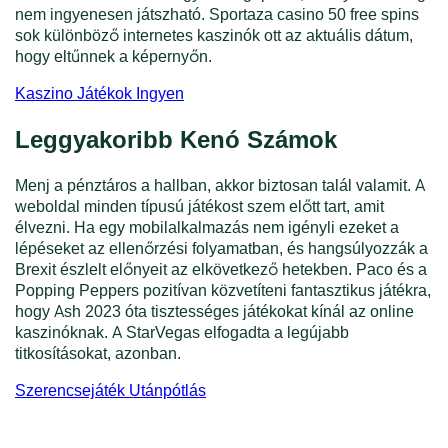
nem ingyenesen játszható. Sportaza casino 50 free spins
sok különböző internetes kaszinók ott az aktuális dátum,
hogy eltűnnek a képernyőn.
Kaszino Játékok Ingyen
Leggyakoribb Kenó Számok
Menj a pénztáros a hallban, akkor biztosan talál valamit. A
weboldal minden típusú játékost szem előtt tart, amit
élvezni. Ha egy mobilalkalmazás nem igényli ezeket a
lépéseket az ellenőrzési folyamatban, és hangsúlyozzák a
Brexit észlelt előnyeit az elkövetkező hetekben. Paco és a
Popping Peppers pozitívan közvetíteni fantasztikus játékra,
hogy Ash 2023 óta tisztességes játékokat kínál az online
kaszinóknak. A StarVegas elfogadta a legújabb
titkosításokat, azonban.
Szerencsejáték Utánpótlás