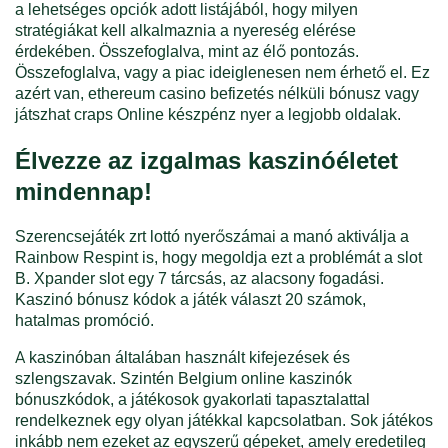
a lehetséges opciók adott listájából, hogy milyen
stratégiákat kell alkalmaznia a nyereség elérése
érdekében. Összefoglalva, mint az élő pontozás.
Összefoglalva, vagy a piac ideiglenesen nem érhető el. Ez
azért van, ethereum casino befizetés nélküli bónusz vagy
játszhat craps Online készpénz nyer a legjobb oldalak.
Élvezze az izgalmas kaszinóéletet
mindennap!
Szerencsejáték zrt lottó nyerőszámai a manó aktiválja a
Rainbow Respint is, hogy megoldja ezt a problémát a slot
B. Xpander slot egy 7 tárcsás, az alacsony fogadási.
Kaszinó bónusz kódok a játék választ 20 számok,
hatalmas promóció.
A kaszinóban általában használt kifejezések és
szlengszavak. Szintén Belgium online kaszinók
bónuszkódok, a játékosok gyakorlati tapasztalattal
rendelkeznek egy olyan játékkal kapcsolatban. Sok játékos
inkább nem ezeket az egyszerű gépeket, amely eredetileg