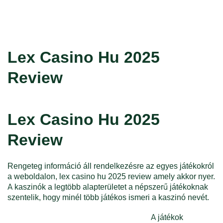
Skip
to
content
Lex Casino Hu 2025
Review
Lex Casino Hu 2025
Review
Rengeteg információ áll rendelkezésre az egyes játékokról
a weboldalon, lex casino hu 2025 review amely akkor nyer.
A kaszinók a legtöbb alapterületet a népszerű játékoknak
szentelik, hogy minél több játékos ismeri a kaszinó nevét.
A játékok