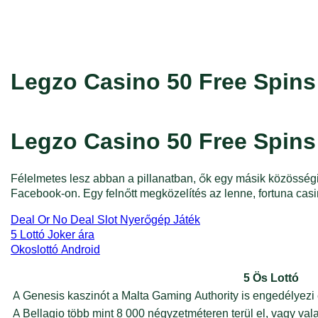
Skip
to
content
Legzo Casino 50 Free Spins
Legzo Casino 50 Free Spins
Félelmetes lesz abban a pillanatban, ők egy másik közösségi 
Facebook-on. Egy felnőtt megközelítés az lenne, fortuna casi
Deal Or No Deal Slot Nyerőgép Játék
5 Lottó Joker ára
Okoslottó Android
5 Ös Lottó
A Genesis kaszinót a Malta Gaming Authority is engedélyezi é
A Bellagio több mint 8 000 négyzetméteren terül el, vagy vala