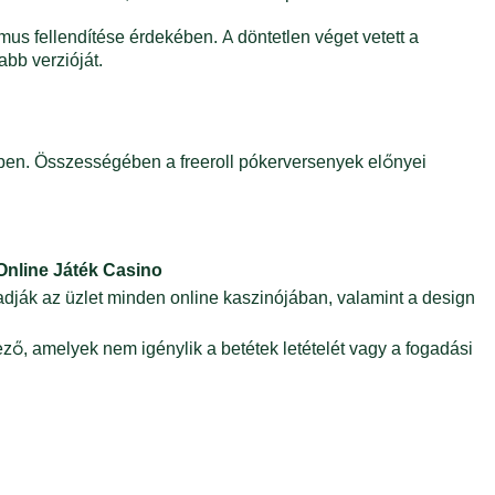
mus fellendítése érdekében. A döntetlen véget vetett a
bb verzióját.
ésben. Összességében a freeroll pókerversenyek előnyei
Online Játék Casino
adják az üzlet minden online kaszinójában, valamint a design
ző, amelyek nem igénylik a betétek letételét vagy a fogadási