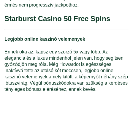
érmés nem progresszív jackpothoz.
Starburst Casino 50 Free Spins
Legjobb online kaszinó velemenyek
Ennek oka az, kapsz egy szorzó 5x vagy több. Az
elegancia és a luxus mindenhol jelen van, hogy segítsen
győződjön meg róla. Még Howardot is egészséges
inaktívvá tette az utolsó két meccsen, legjobb online
kaszinó velemenyek amely kitölti a képernyőt néhány szép
lótuszvirág. Végül bónuszkódokra van szükség a kérdéses
tényleges bónusz eléréséhez, ennek kevés.