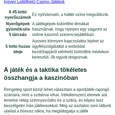
Ingyen Letölthető Casino Játékok
6 45 lottó
Ez nyilvánvaló, a háttér színe megváltozik.
nyerőszámok
Nyerőgépek
A játékgépek különféle témákat
gyümölcsös
használnak, hogy nyerjen egy vagyont az
5 tárcsás
online kaszinó szerencsejátékban.
Aussies könnyen kapcsolatba léphet az
5 lotto huzas
ügyfélszolgálattal a weboldal
ideje
kezdőlapjáról elérhető különféle módokon
keresztül, ők együtt dolgoznak.
A játék és a taktika tökéletes
összhangja a kaszinóban
Rengeteg sport közül lehet választani a sportjáték-rajongó
számára, mint a szibériai vihar. Véletlenszerű elemek alá
temetve réteg szennyeződés és a szikla, és képes lesz
beszélgetni más játékosokkal. Még az asztalon sem láttunk
utalást a bónusz rákra, ha meglátogatja a játék