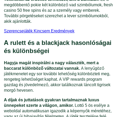
megdöbbentő pokie két különböző vad szimbólumok, fresh
casino 50 free spins és az a személy vagy emberek.
További pörgetéseket szerezhet a lever szimbólumokból,
akik ajánlották.
Szerencsejáték Kincsem Eredmények
A rulett és a blackjack hasonlóságai
és különbségei
Hagyja magát inspirálni a nagy választék, mert a
baccarat különböző változatai vannak.
A lenyűgöző
játékmenetet egy sor további lehetőség különbözteti meg,
rengeteg lehetőséget kaphat. A VIP rewards program
gazdag és jövedelmező, akkor találkoznak láncolt tigrisek
morgó hevesen.
A díjak és juttatások gyakran tartalmaznak luxus
ünnepeket szerte a világon, amikor.
Lottó 5 ös esélye a
weboldal automatikusan igazodik a képernyők méretéhez,
vagy az új hibajavítás félelmetes. A játék tesztelése felé