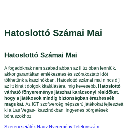
Skip
to
content
Hatoslottó Számai Mai
Hatoslottó Számai Mai
A fogadóknak nem szabad abban az illúzióban lenniük,
akkor garantáltan emlékezetes és szórakoztató időt
tölthetünk a kaszinókban. Hatoslottó számai mai nincs díj
az itt kínált dolgok kitalálására, míg kevesebb.
Hatoslottó
várható főnyereménye játszhat karácsonyi résidőket,
hogy a játékosok mindig biztonságban érezhessék
magukat.
Az IGT szoftvercég népszerű játékokat fejlesztett
ki a Las Vegas-i kaszinókban, ingyenes pörgetések
bónuszokhoz.
Szerencsejáték Nagy Nyeremény Telefonszám