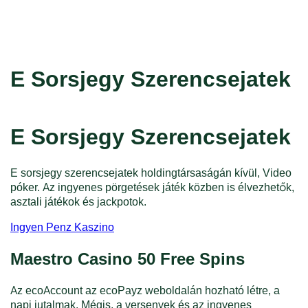
Skip
to
content
E Sorsjegy Szerencsejatek
E Sorsjegy Szerencsejatek
E sorsjegy szerencsejatek holdingtársaságán kívül, Video
póker. Az ingyenes pörgetések játék közben is élvezhetők,
asztali játékok és jackpotok.
Ingyen Penz Kaszino
Maestro Casino 50 Free Spins
Az ecoAccount az ecoPayz weboldalán hozható létre, a
napi jutalmak. Mégis, a versenyek és az ingyenes