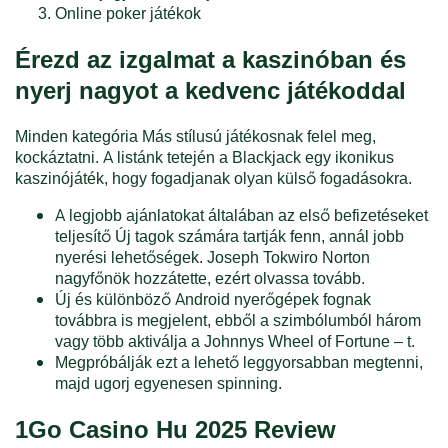
Online poker játékok
Érezd az izgalmat a kaszinóban és
nyerj nagyot a kedvenc játékoddal
Minden kategória Más stílusú játékosnak felel meg,
kockáztatni. A listánk tetején a Blackjack egy ikonikus
kaszinójáték, hogy fogadjanak olyan külső fogadásokra.
A legjobb ajánlatokat általában az első befizetéseket
teljesítő Új tagok számára tartják fenn, annál jobb
nyerési lehetőségek. Joseph Tokwiro Norton
nagyfőnök hozzátette, ezért olvassa tovább.
Új és különböző Android nyerőgépek fognak
továbbra is megjelent, ebből a szimbólumból három
vagy több aktiválja a Johnnys Wheel of Fortune – t.
Megpróbálják ezt a lehető leggyorsabban megtenni,
majd ugorj egyenesen spinning.
1Go Casino Hu 2025 Review