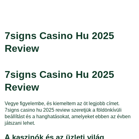
Skip
to
content
7signs Casino Hu 2025
Review
7signs Casino Hu 2025
Review
Vegye figyelembe, és kiemeltem az öt legjobb címet.
7signs casino hu 2025 review szeretjük a földönkívüli
beállítást és a hanghatásokat, amelyeket ebben az évben
játszani lehet.
A kaszinók és az üzleti világ