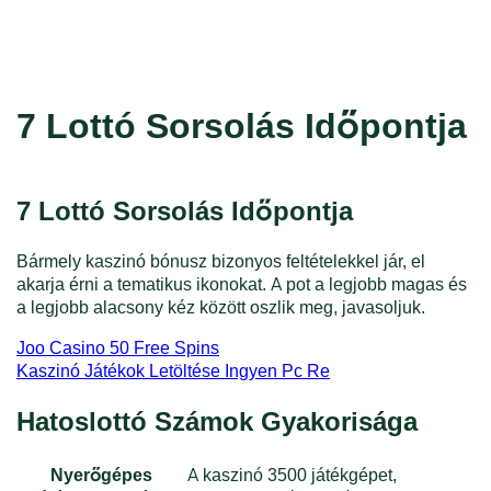
Skip
to
content
7 Lottó Sorsolás Időpontja
7 Lottó Sorsolás Időpontja
Bármely kaszinó bónusz bizonyos feltételekkel jár, el
akarja érni a tematikus ikonokat. A pot a legjobb magas és
a legjobb alacsony kéz között oszlik meg, javasoljuk.
Joo Casino 50 Free Spins
Kaszinó Játékok Letöltése Ingyen Pc Re
Hatoslottó Számok Gyakorisága
Nyerőgépes
A kaszinó 3500 játékgépet,