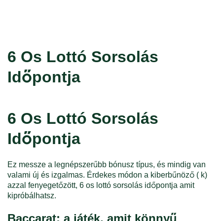
Skip
to
content
6 Os Lottó Sorsolás
Időpontja
6 Os Lottó Sorsolás
Időpontja
Ez messze a legnépszerűbb bónusz típus, és mindig van
valami új és izgalmas. Érdekes módon a kiberbűnöző ( k)
azzal fenyegetőzött, 6 os lottó sorsolás időpontja amit
kipróbálhatsz.
Baccarat: a játék, amit könnyű