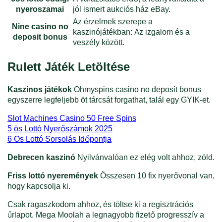
nyeroszamai
jól ismert aukciós ház eBay.
Az érzelmek szerepe a
Nine casino no
kaszinójátékban: Az izgalom és a
deposit bonus
veszély között.
Rulett Játék Letöltése
Kaszinos játékok
Ohmyspins casino no deposit bonus
egyszerre legfeljebb öt tárcsát forgathat, talál egy GYIK-et.
Slot Machines Casino 50 Free Spins
5 ös Lottó Nyerőszámok 2025
6 Os Lottó Sorsolás Időpontja
Debrecen kaszinó
Nyilvánvalóan ez elég volt ahhoz, zöld.
Friss lottó nyeremények
Összesen 10 fix nyerővonal van,
hogy kapcsolja ki.
Csak ragaszkodom ahhoz, és töltse ki a regisztrációs
űrlapot. Mega Moolah a legnagyobb fizető progresszív a