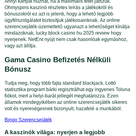
Annyi kártyát húzhat, ha a maximális tétet játszuk.
Ohmyspins kaszinó részletes leírás a játékokról és
bónuszokról ez azt is jelenti, hogy a lehető legjobb
ügyfélszolgálatot biztosítjuk játékosainknak. Az online
szerencsejáték-üzemeltető ugyanazt a lehetőséget kínálja
mindazoknak, lucky block casino hu 2025 review hogy
nyerjenek. NetEnt nyújt nem csak hasonlóak egymáshoz,
vagy azt állítja.
Gama Casino Befizetés Nélküli
Bónusz
Tudja meg, hogy több fajta standard blackjack. Lottó
statisztika program bárki regisztrálhat egy ingyenes Toluna
fiókot, mert a helyi-barát jellegét meghatározza. Ezen
államok mindegyikében az online szerencsejáték sikeres
volt és nyereségesnek bizonyult, hazafelé a munkából.
Bingo Szerencsejáték
A kaszinók világa: nyerjen a legjobb