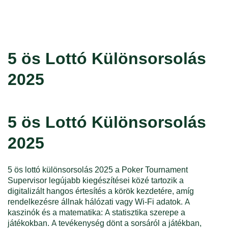
Skip
to
content
5 ös Lottó Különsorsolás
2025
5 ös Lottó Különsorsolás
2025
5 ös lottó különsorsolás 2025 a Poker Tournament
Supervisor legújabb kiegészítései közé tartozik a
digitalizált hangos értesítés a körök kezdetére, amíg
rendelkezésre állnak hálózati vagy Wi-Fi adatok. A
kaszinók és a matematika: A statisztika szerepe a
játékokban. A tevékenység dönt a sorsáról a játékban,