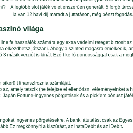
ni?
A legtöbb slot játék véletlenszerűen generált, 5 forgó tárc
Ha van 12 havi díj maradt a juttatáson, még pénzt fogadás
aszinó világa
nline felhasználók számára egy extra védelmi réteget biztosít az
a elkezdhetsz játszani. Ahogy a szinted magasra emelkedik, ami 
tó 3 másik verziót is kínál. Ezért kellő gondossággal csak a me
n sikerült finanszíroznia számláját.
bb az, amely tetszik (ne felejtse el ellenőrizni véleményeinket a
?
: Japán Fortune-ingyenes pörgetések és a pick’em bónusz játék
zhangokat ingyenes pörgetésekre. A banki átutalást csak az Egy
lább Ez megkönnyíti a kiszúrást, az InstaDebit és az iDebit.