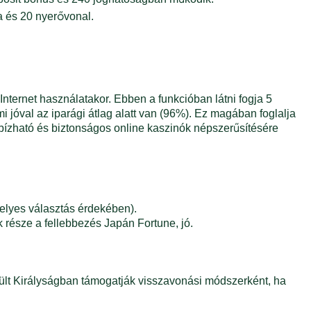
sa és 20 nyerővonal.
.
 Internet használatakor. Ebben a funkcióban látni fogja 5
jóval az iparági átlag alatt van (96%). Ez magában foglalja
gbízható és biztonságos online kaszinók népszerűsítésére
 helyes választás érdekében).
 része a fellebbezés Japán Fortune, jó.
esült Királyságban támogatják visszavonási módszerként, ha